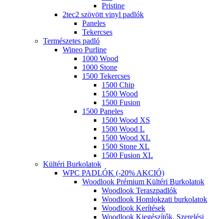
Pristine
2tec2 szövött vinyl padlók
Paneles
Tekercses
Természetes padló
Wineo Purline
1000 Wood
1000 Stone
1500 Tekercses
1500 Chip
1500 Wood
1500 Fusion
1500 Paneles
1500 Wood XS
1500 Wood L
1500 Wood XL
1500 Stone XL
1500 Fusion XL
Kültéri Burkolatok
WPC PADLÓK (-20% AKCIÓ)
Woodlook Prémium Kültéri Burkolatok
Woodlook Teraszpadlók
Woodlook Homlokzati burkolatok
Woodlook Kerítések
Woodlook Kiegészítők, Szerelési