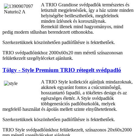
A TRIO Grandiose svédpadlók természetes és
letisztult megjelenésűek, így a ház szinte minden
helyiségébe beilleszthetőek, megfelelnek
minden ízlésnek és korosztálynak.
Remekül illenek mind hagyományos, mind
pedig modern stílusban berendezett otthonokba.
Szerkezetüknek köszönhetően padlófűtésre is fektethetőek.
TRIO svédpadlóinkhoz 2000x60x20 mm méretű színazonosan
felületkezelt szegélyléceket ajánlunk.
Tölgy - Style Premium TRIO rétegelt svédpadló
A TRIO Style kollekciót ajánljuk mindazoknak,
akiknek egyaránt fontos a csúcsminőségű,
hosszantartó fapadló, a tökéletes design és az
egészséges élettér. A Style svédpadlók
többgenerációs padlóburkolók, melyek
megfelelő használat és ápolás mellett szinte elnyűhetetlenek.
Szerkezetüknek köszönhetően padlófűtésre is fektethetőek.
TRIO Style svédpadlóinkhoz felületkezelt, színazonos 20x60x2000
mm méretű szegélyléceket ajánlunk.