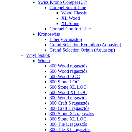
Swiss Krono Corepel (ÚJ)
Corepel Smart Line
Wood Classic
XL Wood
XL Stone
Corepel Comfort Line
Kronoswiss
Liberty Aquastop
Grand Selection Evolution (Aquastop)
Grand Selection Origin (Aquastop)
Vinyl padlók
Wineo
400 Wood ragasztós
600 Wood ragasztós
600 Wood LOC
600 Stone LOC
600 Stone XL LOC
600 Wood XL LOC
800 Wood ragasztós
800 Craft S ragasztós
800 Craft L ragasztós
800 Stone XL ragasztós
800 Stone XL LOC
800 Tile L ragasztós
800 Tile XL ragasztós