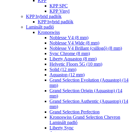
KPP
KPP SPC
KPP Vinyl
KPP hybrid padlók
KPP hybrid padlók
Laminált padló
Kronoswiss
Noblesse V4 (8 mm)
Noblesse V4 Wide (8 mm)
Noblesse V4 Brillant (csillogó) (8 mm)
Sync Chrome (8 mm)
Liberty Aquastop (8 mm)
Helvetic Floors 5G (10 mm)
Solid (12 mm)
Aquastop (12 mm)
Grand Selection Evolution (Aquastop) (14
mm)
Grand Selection Origin (Aquastop) (14
mm)
Grand Selection Authentic (Aquastop) (14
mm)
Grand Selection Perfection
Kronoswiss Grand Selection Chevron
Laminált padló
Liberty Sync