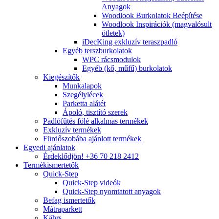
Anyagok
Woodlook Burkolatok Beépítése
Woodlook Inspirációk (magvalósult
ötletek)
iDecKing exkluzív teraszpadló
Egyéb terszburkolatok
WPC rácsmodulok
Egyéb (kő, műfű) burkolatok
Kiegészítők
Munkalapok
Szegélylécek
Parketta alátét
Ápoló, tisztító szerek
Padlófűtés fölé alkalmas termékek
Exkluzív termékek
Fürdőszobába ajánlott termékek
Egyedi ajánlatok
Érdeklődjön! +36 70 218 2412
Termékismertetők
Quick-Step
Quick-Step videók
Quick-Step nyomtatott anyagok
Befag ismertetők
Mátraparkett
Kährs