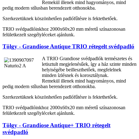
Remekül illenek mind hagyományos, mind
pedig modern stílusban berendezett otthonokba.
Szerkezetüknek köszönhetően padlófűtésre is fektethetőek.
TRIO svédpadlóinkhoz 2000x60x20 mm méretű színazonosan
felületkezelt szegélyléceket ajánlunk.
Tölgy - Grandiose Antique TRIO rétegelt svédpadló
A TRIO Grandiose svédpadlók természetes és
letisztult megjelenésűek, így a ház szinte minden
helyiségébe beilleszthetőek, megfelelnek
minden ízlésnek és korosztálynak.
Remekül illenek mind hagyományos, mind
pedig modern stílusban berendezett otthonokba.
Szerkezetüknek köszönhetően padlófűtésre is fektethetőek.
TRIO svédpadlóinkhoz 2000x60x20 mm méretű színazonosan
felületkezelt szegélyléceket ajánlunk.
Tölgy - Grandiose Antique+ TRIO rétegelt
svédpadló