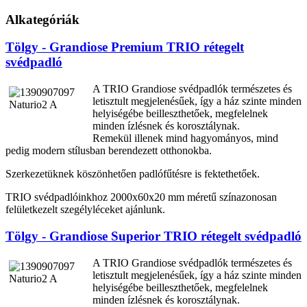
Alkategóriák
Tölgy - Grandiose Premium TRIO rétegelt
svédpadló
A TRIO Grandiose svédpadlók természetes és
letisztult megjelenésűek, így a ház szinte minden
helyiségébe beilleszthetőek, megfelelnek
minden ízlésnek és korosztálynak.
Remekül illenek mind hagyományos, mind
pedig modern stílusban berendezett otthonokba.
Szerkezetüknek köszönhetően padlófűtésre is fektethetőek.
TRIO svédpadlóinkhoz 2000x60x20 mm méretű színazonosan
felületkezelt szegélyléceket ajánlunk.
Tölgy - Grandiose Superior TRIO rétegelt svédpadló
A TRIO Grandiose svédpadlók természetes és
letisztult megjelenésűek, így a ház szinte minden
helyiségébe beilleszthetőek, megfelelnek
minden ízlésnek és korosztálynak.