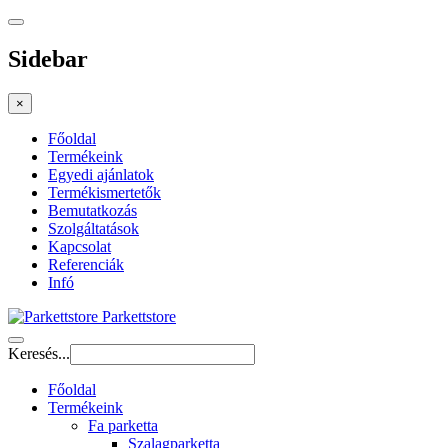
Sidebar
×
Főoldal
Termékeink
Egyedi ajánlatok
Termékismertetők
Bemutatkozás
Szolgáltatások
Kapcsolat
Referenciák
Infó
Parkettstore
Keresés...
Főoldal
Termékeink
Fa parketta
Szalagparketta