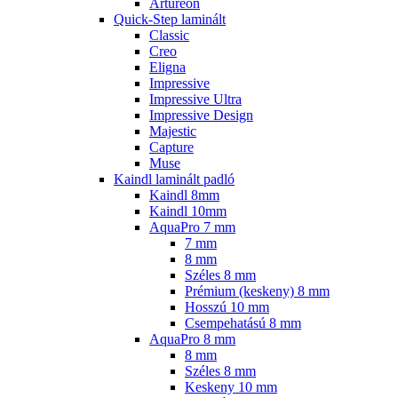
Artureon
Quick-Step laminált
Classic
Creo
Eligna
Impressive
Impressive Ultra
Impressive Design
Majestic
Capture
Muse
Kaindl laminált padló
Kaindl 8mm
Kaindl 10mm
AquaPro 7 mm
7 mm
8 mm
Széles 8 mm
Prémium (keskeny) 8 mm
Hosszú 10 mm
Csempehatású 8 mm
AquaPro 8 mm
8 mm
Széles 8 mm
Keskeny 10 mm