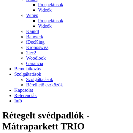
Prospektusok
Videók
Wineo
Prospektusok
Videók
Kaindl
Bauwerk
iDecKing
Kronoswiss
2tec2
Woodlook
Garancia
Bemutatkozás
Szolgáltatások
Szolgáltatások
Bérelhető eszközök
Kapcsolat
Referenciák
Infó
Rétegelt svédpadlók -
Mátraparkett TRIO