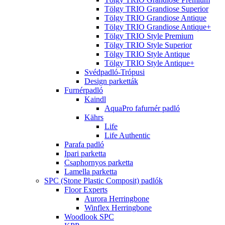
Tölgy TRIO Grandiose Superior
Tölgy TRIO Grandiose Antique
Tölgy TRIO Grandiose Antique+
Tölgy TRIO Style Premium
Tölgy TRIO Style Superior
Tölgy TRIO Style Antique
Tölgy TRIO Style Antique+
Svédpadló-Trópusi
Design parketták
Furnérpadló
Kaindl
AquaPro fafurnér padló
Kährs
Life
Life Authentic
Parafa padló
Ipari parketta
Csaphornyos parketta
Lamella parketta
SPC (Stone Plastic Composit) padlók
Floor Experts
Aurora Herringbone
Winflex Herringbone
Woodlook SPC