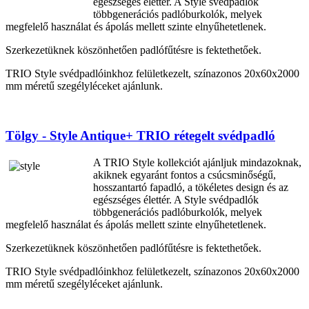
egészséges élettér. A Style svédpadlók
többgenerációs padlóburkolók, melyek
megfelelő használat és ápolás mellett szinte elnyűhetetlenek.
Szerkezetüknek köszönhetően padlófűtésre is fektethetőek.
TRIO Style svédpadlóinkhoz felületkezelt, színazonos 20x60x2000
mm méretű szegélyléceket ajánlunk.
Tölgy - Style Antique+ TRIO rétegelt svédpadló
A TRIO Style kollekciót ajánljuk mindazoknak,
akiknek egyaránt fontos a csúcsminőségű,
hosszantartó fapadló, a tökéletes design és az
egészséges élettér. A Style svédpadlók
többgenerációs padlóburkolók, melyek
megfelelő használat és ápolás mellett szinte elnyűhetetlenek.
Szerkezetüknek köszönhetően padlófűtésre is fektethetőek.
TRIO Style svédpadlóinkhoz felületkezelt, színazonos 20x60x2000
mm méretű szegélyléceket ajánlunk.