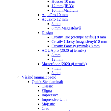
Hosszú 10 mm
12 mm (IP 33)
10 mm Magnum
AquaPro 10 mm
AquaPro 12 mm
8 mm
8 mm Magasfényű
Design
Creativ Tile (csempe hatású) 8 mm
Creativ Glossy (magasfényű) 8 mm
Creativ Fantasy (mintás) 8 mm
AQUApro (2020 új termék)
8 mm
12 mm
Masterfloor (2020 új termék)
7 mm
8 mm
Vízálló laminált padló
Quick-Step laminált
Classic
Eligna
Impressive
Impressive Ultra
Majestic
Creo