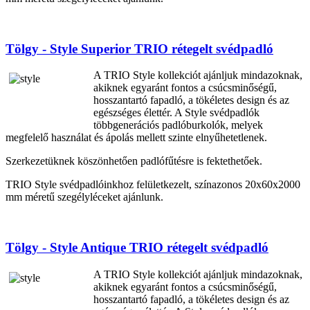
Tölgy - Style Superior TRIO rétegelt svédpadló
A TRIO Style kollekciót ajánljuk mindazoknak,
akiknek egyaránt fontos a csúcsminőségű,
hosszantartó fapadló, a tökéletes design és az
egészséges élettér. A Style svédpadlók
többgenerációs padlóburkolók, melyek
megfelelő használat és ápolás mellett szinte elnyűhetetlenek.
Szerkezetüknek köszönhetően padlófűtésre is fektethetőek.
TRIO Style svédpadlóinkhoz felületkezelt, színazonos 20x60x2000
mm méretű szegélyléceket ajánlunk.
Tölgy - Style Antique TRIO rétegelt svédpadló
A TRIO Style kollekciót ajánljuk mindazoknak,
akiknek egyaránt fontos a csúcsminőségű,
hosszantartó fapadló, a tökéletes design és az