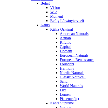
Befag
Vision
Wild
Moment
Befag Látványtervező
Kahrs
Kährs Original
American Naturals
Artisan
Rifugio
Capital
Domani
European Naturals
European Renaissance
Founders
Harmony
Nordic Naturals
Classic Nouveau
Sand
World Naturals
Lux
Lumen
Piacente (új)
Kährs Supreme
Grande