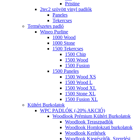
Pristine
2tec2 szövött vinyl padlók
Paneles
Tekercses
Természetes padló
Wineo Purline
1000 Wood
1000 Stone
1500 Tekercses
1500 Chip
1500 Wood
1500 Fusion
1500 Paneles
1500 Wood XS
1500 Wood L
1500 Wood XL
1500 Stone XL
1500 Fusion XL
Kültéri Burkolatok
WPC PADLÓK (-20% AKCIÓ)
Woodlook Prémium Kültéri Burkolatok
Woodlook Teraszpadlók
Woodlook Homlokzati burkolatok
Woodlook Kerítések
Woodlook Kiegészítők, Szerelési