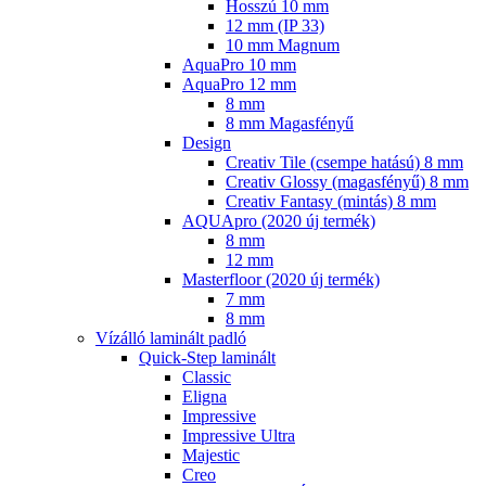
Hosszú 10 mm
12 mm (IP 33)
10 mm Magnum
AquaPro 10 mm
AquaPro 12 mm
8 mm
8 mm Magasfényű
Design
Creativ Tile (csempe hatású) 8 mm
Creativ Glossy (magasfényű) 8 mm
Creativ Fantasy (mintás) 8 mm
AQUApro (2020 új termék)
8 mm
12 mm
Masterfloor (2020 új termék)
7 mm
8 mm
Vízálló laminált padló
Quick-Step laminált
Classic
Eligna
Impressive
Impressive Ultra
Majestic
Creo