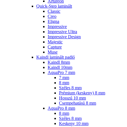
Artureon
Quick-Step laminált
Classic
Creo
Eligna
Impressive
Impressive Ultra
Impressive Design
Majestic
Capture
Muse
Kaindl laminált padló
Kaindl 8mm
Kaindl 10mm
AquaPro 7 mm
7 mm
8 mm
Széles 8 mm
Prémium (keskeny) 8 mm
Hosszú 10 mm
Csempehatású 8 mm
AquaPro 8 mm
8 mm
Széles 8 mm
Keskeny 10 mm