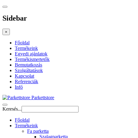
Sidebar
×
Főoldal
Termékeink
Egyedi ajánlatok
Termékismertetők
Bemutatkozás
Szolgáltatások
Kapcsolat
Referenciák
Infó
Parkettstore
Keresés...
Főoldal
Termékeink
Fa parketta
Szalagparketta