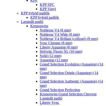
KPP
KPP SPC
KPP Vinyl
KPP hybrid padlók
KPP hybrid padlók
Laminált padló
Kronoswiss
Noblesse V4 (8 mm)
Noblesse V4 Wide (8 mm)
Noblesse V4 Brillant (csillogó) (8 mm)
Sync Chrome (8 mm)
Liberty Aquastop (8 mm)
Helvetic Floors 5G (10 mm)
Solid (12 mm)
Aquastop (12 mm)
Grand Selection Evolution (Aquastop) (14
mm)
Grand Selection Origin (Aquastop) (14
mm)
Grand Selection Authentic (Aquastop) (14
mm)
Grand Selection Perfection
Kronoswiss Grand Selection Chevron
Laminált padló
Liberty Sync