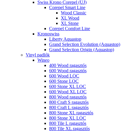
Swiss Krono Corepel (ÚJ)
Corepel Smart Line
Wood Classic
XL Wood
XL Stone
Corepel Comfort Line
Kronoswiss
Liberty Aquastop
Grand Selection Evolution (Aquastop)
Grand Selection Origin (Aquastop)
Vinyl padlók
Wineo
400 Wood ragasztós
600 Wood ragasztós
600 Wood LOC
600 Stone LOC
600 Stone XL LOC
600 Wood XL LOC
800 Wood ragasztós
800 Craft S ragasztós
800 Craft L ragasztós
800 Stone XL ragasztós
800 Stone XL LOC
800 Tile L ragasztós
800 Tile XL ragasztós