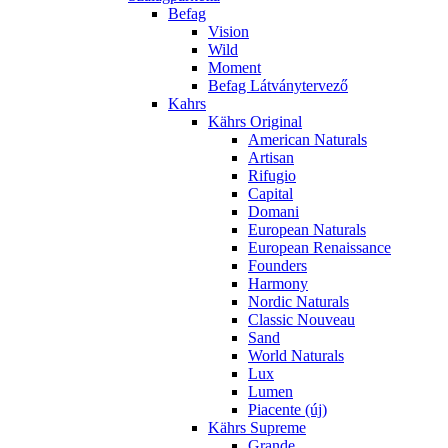
Befag
Vision
Wild
Moment
Befag Látványtervező
Kahrs
Kährs Original
American Naturals
Artisan
Rifugio
Capital
Domani
European Naturals
European Renaissance
Founders
Harmony
Nordic Naturals
Classic Nouveau
Sand
World Naturals
Lux
Lumen
Piacente (új)
Kährs Supreme
Grande