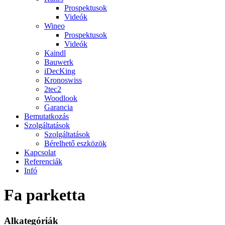
Prospektusok
Videók
Wineo
Prospektusok
Videók
Kaindl
Bauwerk
iDecKing
Kronoswiss
2tec2
Woodlook
Garancia
Bemutatkozás
Szolgáltatások
Szolgáltatások
Bérelhető eszközök
Kapcsolat
Referenciák
Infó
Fa parketta
Alkategóriák