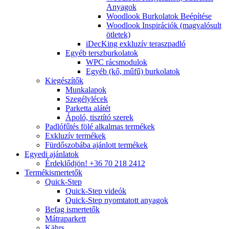
Anyagok
Woodlook Burkolatok Beépítése
Woodlook Inspirációk (magvalósult
ötletek)
iDecKing exkluzív teraszpadló
Egyéb terszburkolatok
WPC rácsmodulok
Egyéb (kő, műfű) burkolatok
Kiegészítők
Munkalapok
Szegélylécek
Parketta alátét
Ápoló, tisztító szerek
Padlófűtés fölé alkalmas termékek
Exkluzív termékek
Fürdőszobába ajánlott termékek
Egyedi ajánlatok
Érdeklődjön! +36 70 218 2412
Termékismertetők
Quick-Step
Quick-Step videók
Quick-Step nyomtatott anyagok
Befag ismertetők
Mátraparkett
Kährs