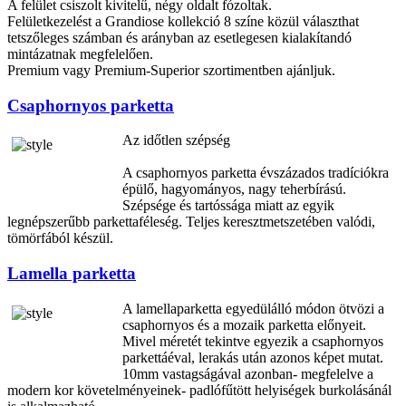
A felület csiszolt kivitelű, négy oldalt fózoltak.
Felületkezelést a Grandiose kollekció 8 színe közül választhat
tetszőleges számban és arányban az esetlegesen kialakítandó
mintázatnak megfelelően.
Premium vagy Premium-Superior szortimentben ajánljuk.
Csaphornyos parketta
Az időtlen szépség
A csaphornyos parketta évszázados tradíciókra
épülő, hagyományos, nagy teherbírású.
Szépsége és tartóssága miatt az egyik
legnépszerűbb parkettaféleség. Teljes keresztmetszetében valódi,
tömörfából készül.
Lamella parketta
A lamellaparketta egyedülálló módon ötvözi a
csaphornyos és a mozaik parketta előnyeit.
Mivel méretét tekintve egyezik a csaphornyos
parkettáéval, lerakás után azonos képet mutat.
10mm vastagságával azonban- megfelelve a
modern kor követelményeinek- padlófűtött helyiségek burkolásánál