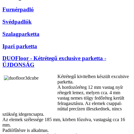
Furnérpadló
Svédpadlók
Szalagparketta
Ipari parketta
DUOFloor - Kétrétegű exclusive parketta -
ÚJDONSÁG
Kétrétegű kivitelben készült exculsive
parketta.
A hordozóréteg 12 mm vastag nyír
rétegelt lemez, melyen cca. 4 mm
vastag nemes tölgy fedőréteg került
felragasztásra. Az elemek csappal-
núttal precízen illeszkednek, nincs
szükség idegencsapra.
Az elemek szélessége 185 mm, körben fózolva, vastagság cca 16
mm.
Padlófűtésre is alkalmas.