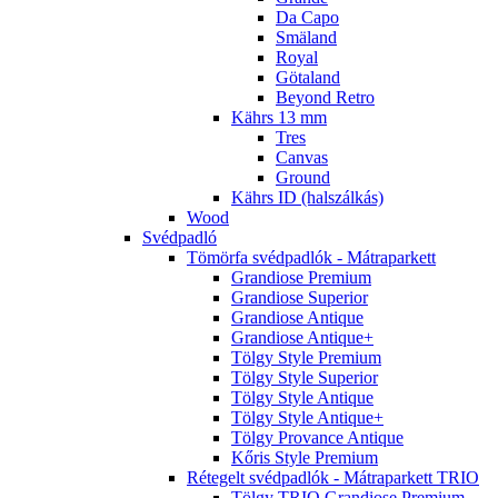
Da Capo
Smäland
Royal
Götaland
Beyond Retro
Kährs 13 mm
Tres
Canvas
Ground
Kährs ID (halszálkás)
Wood
Svédpadló
Tömörfa svédpadlók - Mátraparkett
Grandiose Premium
Grandiose Superior
Grandiose Antique
Grandiose Antique+
Tölgy Style Premium
Tölgy Style Superior
Tölgy Style Antique
Tölgy Style Antique+
Tölgy Provance Antique
Kőris Style Premium
Rétegelt svédpadlók - Mátraparkett TRIO
Tölgy TRIO Grandiose Premium