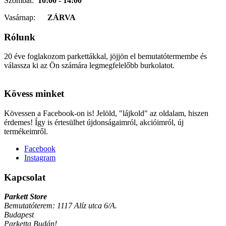
Szombat:
10:00 - 14:00
Vasárnap:
ZÁRVA
Rólunk
20 éve foglakozom parkettákkal, jöjjön el bemutatótermembe és
válassza ki az Ön számára legmegfelelőbb burkolatot.
cialis
cialis
coupon
cialis
Kövess minket
generic
cialis
dosage
generic
Kövessen a Facebook-on is! Jelöld, "lájkold" az oldalam, hiszen
cialis
cialis
érdemes! Így is értesülhet újdonságaimról, akcióimról, új
cost
cialis
termékeimről.
vs
viagra
cialis
Facebook
prices
cialis
Instagram
side
effects
cialis
Kapcsolat
coupons
cialis
30
Parkett Store
day
Bemutatóterem: 1117 Alíz utca 6/A.
sample
viagra
Budapest
vs
Parketta Budán!