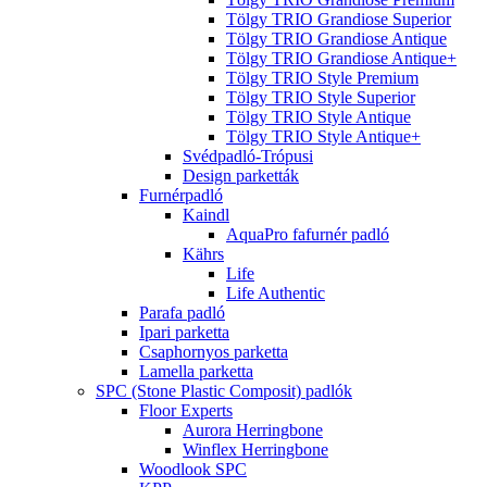
Tölgy TRIO Grandiose Superior
Tölgy TRIO Grandiose Antique
Tölgy TRIO Grandiose Antique+
Tölgy TRIO Style Premium
Tölgy TRIO Style Superior
Tölgy TRIO Style Antique
Tölgy TRIO Style Antique+
Svédpadló-Trópusi
Design parketták
Furnérpadló
Kaindl
AquaPro fafurnér padló
Kährs
Life
Life Authentic
Parafa padló
Ipari parketta
Csaphornyos parketta
Lamella parketta
SPC (Stone Plastic Composit) padlók
Floor Experts
Aurora Herringbone
Winflex Herringbone
Woodlook SPC