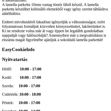
is alkalmazható.
A lamella parketta 10mm vastag tömör fából készül. A lamella
parketta készülhet különálló elemekből vagy igény szerint táblásítva
alátéthálóra.
Emberi mivoltunkból fakadóan igényeljük a változatosságot, ezért
folyamatosan formáljuk közvetlen környezetünket, lakóterünket is.
Ki ne rendezte volna már át vagy éppen be legalább gondolatban
nappaliját vagy hálószobáját? Amennyiben már a megvalósításra is
elszánta magát figyelmébe ajánljuk a sokoldalú lamella parkettát!
EasyCookieInfo
Nyitvatartás
Hétfő:
10:00 - 17:00
Kedd:
10:00 - 17:00
Szerda:
10:00 - 17:00
Csütörtök:
10:00 - 18:00
Péntek:
10:00 - 17:00