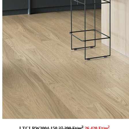
2
2
LTCLRW3004-150
27.290 Ft/m
26.420 Ft/m