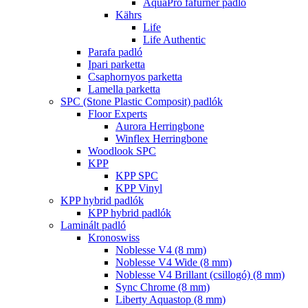
AquaPro fafurnér padló
Kährs
Life
Life Authentic
Parafa padló
Ipari parketta
Csaphornyos parketta
Lamella parketta
SPC (Stone Plastic Composit) padlók
Floor Experts
Aurora Herringbone
Winflex Herringbone
Woodlook SPC
KPP
KPP SPC
KPP Vinyl
KPP hybrid padlók
KPP hybrid padlók
Laminált padló
Kronoswiss
Noblesse V4 (8 mm)
Noblesse V4 Wide (8 mm)
Noblesse V4 Brillant (csillogó) (8 mm)
Sync Chrome (8 mm)
Liberty Aquastop (8 mm)