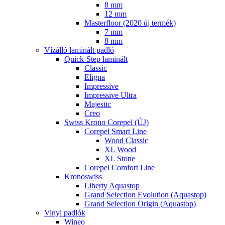
8 mm
12 mm
Masterfloor (2020 új termék)
7 mm
8 mm
Vízálló laminált padló
Quick-Step laminált
Classic
Eligna
Impressive
Impressive Ultra
Majestic
Creo
Swiss Krono Corepel (ÚJ)
Corepel Smart Line
Wood Classic
XL Wood
XL Stone
Corepel Comfort Line
Kronoswiss
Liberty Aquastop
Grand Selection Evolution (Aquastop)
Grand Selection Origin (Aquastop)
Vinyl padlók
Wineo