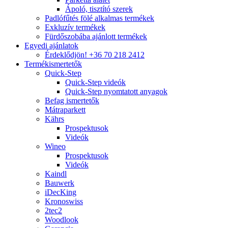
Ápoló, tisztító szerek
Padlófűtés fölé alkalmas termékek
Exkluzív termékek
Fürdőszobába ajánlott termékek
Egyedi ajánlatok
Érdeklődjön! +36 70 218 2412
Termékismertetők
Quick-Step
Quick-Step videók
Quick-Step nyomtatott anyagok
Befag ismertetők
Mátraparkett
Kährs
Prospektusok
Videók
Wineo
Prospektusok
Videók
Kaindl
Bauwerk
iDecKing
Kronoswiss
2tec2
Woodlook