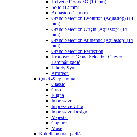
Helvetic Floors 5G (10 mm)
Solid (12 mm)
Aquastop (12 mm)
Grand Selection Evolution (Aquastop) (14
mm)
Grand Selection Origin (Aquastop) (14
mm)
Grand Selection Authentic (Aquastop) (14
mm)
Grand Selection Perfection
Kronoswiss Grand Selection Chevron
Laminált padló
Liberty Sync
Artureon
Quick-Step laminált
Classic
Creo
Eligna
Impressive
Impressive Ultra
Impressive Design
Majestic
Capture
Muse
Kaindl laminált padló