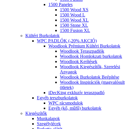
1500 Paneles
1500 Wood XS
1500 Wood L
1500 Wood XL
1500 Stone XL
1500 Fusion XL
Kültéri Burkolatok
WPC PADLÓK (-20% AKCIÓ)
Woodlook Prémium Kültéri Burkolatok
Woodlook Teraszpadlók
Woodlook Homlokzati burkolatok
Woodlook Kerítések
Woodlook Kiegészítők, Szerelési
Anyagok
Woodlook Burkolatok Beépítése
Woodlook Inspirációk (magvalósult
ötletek)
iDecKing exkluzív teraszpadló
Egyéb terszburkolatok
WPC rácsmodulok
Egyéb (kő, műfű) burkolatok
Kiegészítők
Munkalapok
Szegélylécek
Parketta alátét