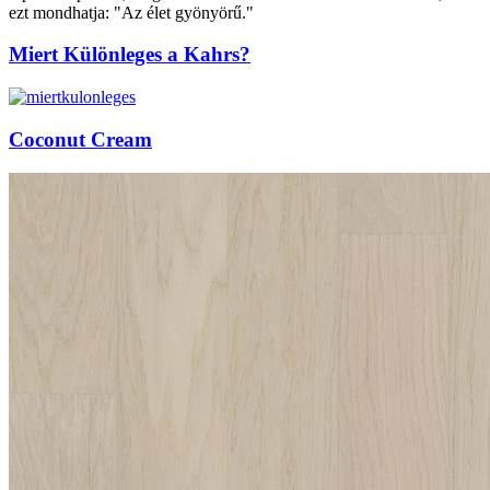
ezt mondhatja: "Az élet gyönyörű."
Miert Különleges a Kahrs?
Coconut Cream