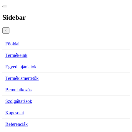
Sidebar
×
Főoldal
Termékeink
Egyedi ajánlatok
Termékismertetők
Bemutatkozás
Szolgáltatások
Kapcsolat
Referenciák