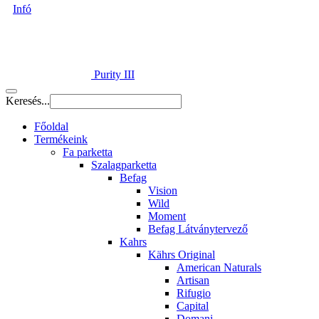
Infó
Purity III
Keresés...
Főoldal
Termékeink
Fa parketta
Szalagparketta
Befag
Vision
Wild
Moment
Befag Látványtervező
Kahrs
Kährs Original
American Naturals
Artisan
Rifugio
Capital
Domani