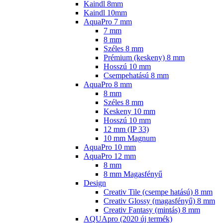
Kaindl 8mm
Kaindl 10mm
AquaPro 7 mm
7 mm
8 mm
Széles 8 mm
Prémium (keskeny) 8 mm
Hosszú 10 mm
Csempehatású 8 mm
AquaPro 8 mm
8 mm
Széles 8 mm
Keskeny 10 mm
Hosszú 10 mm
12 mm (IP 33)
10 mm Magnum
AquaPro 10 mm
AquaPro 12 mm
8 mm
8 mm Magasfényű
Design
Creativ Tile (csempe hatású) 8 mm
Creativ Glossy (magasfényű) 8 mm
Creativ Fantasy (mintás) 8 mm
AQUApro (2020 új termék)