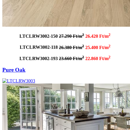
2
2
LTCLRW3002-150
27.290 Ft/m
26.420 Ft/m
2
2
LTCLRW3002-118
26.380 Ft/m
25.400 Ft/m
2
2
LTCLRW3002-193
23.660 Ft/m
22.860 Ft/m
Pure Oak