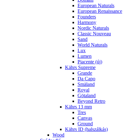
European Naturals
European Renaissance
Founders
Harmony
Nordic Naturals
Classic Nouveau
Sand
World Naturals
Lux
Lumen
Piacente (új)
Kährs Supreme
Grande
Da Capo
Smäland
Royal
Götaland
Beyond Retro
Kährs 13 mm
Tres
Canvas
Ground
Kährs ID (halszálkás)
Wood