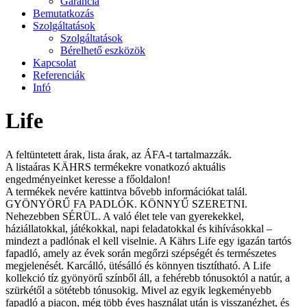
Garancia
Bemutatkozás
Szolgáltatások
Szolgáltatások
Bérelhető eszközök
Kapcsolat
Referenciák
Infó
Life
A feltüntetett árak, lista árak, az ÁFA-t tartalmazzák.
A listaáras KÄHRS termékekre vonatkozó aktuális
engedményeinket keresse a főoldalon!
A termékek nevére kattintva bővebb információkat talál.
GYÖNYÖRŰ FA PADLÓK. KÖNNYŰ SZERETNI.
Nehezebben SÉRÜL. A való élet tele van gyerekekkel,
háziállatokkal, játékokkal, napi feladatokkal és kihívásokkal –
mindezt a padlónak el kell viselnie. A Kährs Life egy igazán tartós
fapadló, amely az évek során megőrzi szépségét és természetes
megjelenését. Karcálló, ütésálló és könnyen tisztítható. A Life
kollekció tíz gyönyörű színből áll, a fehérebb tónusoktól a natúr, a
szürkétől a sötétebb tónusokig. Mivel az egyik legkeményebb
fapadló a piacon, még több éves használat után is visszanézhet, és