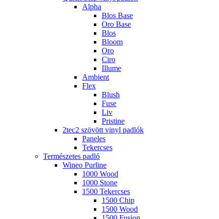
Alpha
Blos Base
Oro Base
Blos
Bloom
Oro
Ciro
Illume
Ambient
Flex
Blush
Fuse
Liv
Pristine
2tec2 szövött vinyl padlók
Paneles
Tekercses
Természetes padló
Wineo Purline
1000 Wood
1000 Stone
1500 Tekercses
1500 Chip
1500 Wood
1500 Fusion