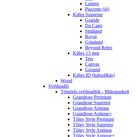
Lumen
Piacente (új)
Kährs Supreme
Grande
Da Capo
Smäland
Royal
Götaland
Beyond Retro
Kährs 13 mm
Tres
Canvas
Ground
Kährs ID (halszálkás)
Wood
Svédpadló
Tömörfa svédpadlók - Mátraparkett
Grandiose Premium
Grandiose Superior
Grandiose Antique
Grandiose Antique+
Tölgy Style Premium
Tölgy Style Superior
Tölgy Style Antique
Tölgy Style Antique+