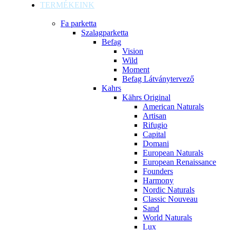
TERMÉKEINK
Fa parketta
Szalagparketta
Befag
Vision
Wild
Moment
Befag Látványtervező
Kahrs
Kährs Original
American Naturals
Artisan
Rifugio
Capital
Domani
European Naturals
European Renaissance
Founders
Harmony
Nordic Naturals
Classic Nouveau
Sand
World Naturals
Lux