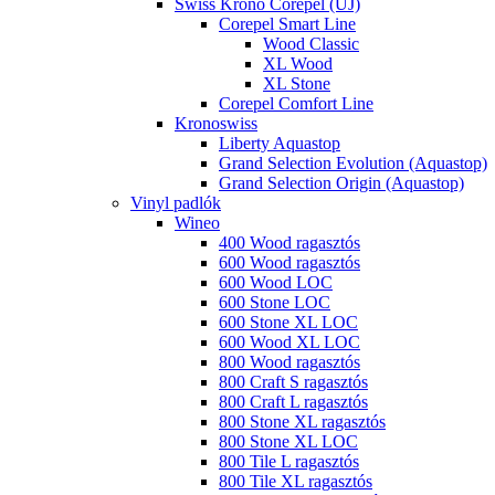
Swiss Krono Corepel (ÚJ)
Corepel Smart Line
Wood Classic
XL Wood
XL Stone
Corepel Comfort Line
Kronoswiss
Liberty Aquastop
Grand Selection Evolution (Aquastop)
Grand Selection Origin (Aquastop)
Vinyl padlók
Wineo
400 Wood ragasztós
600 Wood ragasztós
600 Wood LOC
600 Stone LOC
600 Stone XL LOC
600 Wood XL LOC
800 Wood ragasztós
800 Craft S ragasztós
800 Craft L ragasztós
800 Stone XL ragasztós
800 Stone XL LOC
800 Tile L ragasztós
800 Tile XL ragasztós