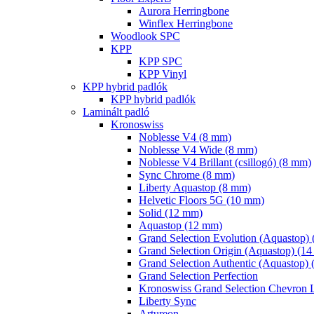
Aurora Herringbone
Winflex Herringbone
Woodlook SPC
KPP
KPP SPC
KPP Vinyl
KPP hybrid padlók
KPP hybrid padlók
Laminált padló
Kronoswiss
Noblesse V4 (8 mm)
Noblesse V4 Wide (8 mm)
Noblesse V4 Brillant (csillogó) (8 mm)
Sync Chrome (8 mm)
Liberty Aquastop (8 mm)
Helvetic Floors 5G (10 mm)
Solid (12 mm)
Aquastop (12 mm)
Grand Selection Evolution (Aquastop)
Grand Selection Origin (Aquastop) (1
Grand Selection Authentic (Aquastop)
Grand Selection Perfection
Kronoswiss Grand Selection Chevron L
Liberty Sync
Artureon