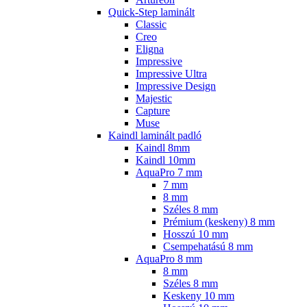
Quick-Step laminált
Classic
Creo
Eligna
Impressive
Impressive Ultra
Impressive Design
Majestic
Capture
Muse
Kaindl laminált padló
Kaindl 8mm
Kaindl 10mm
AquaPro 7 mm
7 mm
8 mm
Széles 8 mm
Prémium (keskeny) 8 mm
Hosszú 10 mm
Csempehatású 8 mm
AquaPro 8 mm
8 mm
Széles 8 mm
Keskeny 10 mm