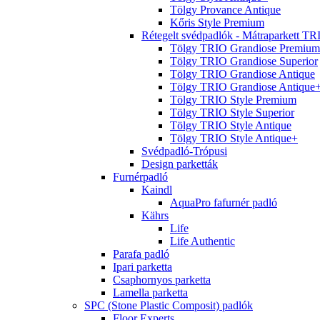
Tölgy Provance Antique
Kőris Style Premium
Rétegelt svédpadlók - Mátraparkett TR
Tölgy TRIO Grandiose Premium
Tölgy TRIO Grandiose Superior
Tölgy TRIO Grandiose Antique
Tölgy TRIO Grandiose Antique
Tölgy TRIO Style Premium
Tölgy TRIO Style Superior
Tölgy TRIO Style Antique
Tölgy TRIO Style Antique+
Svédpadló-Trópusi
Design parketták
Furnérpadló
Kaindl
AquaPro fafurnér padló
Kährs
Life
Life Authentic
Parafa padló
Ipari parketta
Csaphornyos parketta
Lamella parketta
SPC (Stone Plastic Composit) padlók
Floor Experts