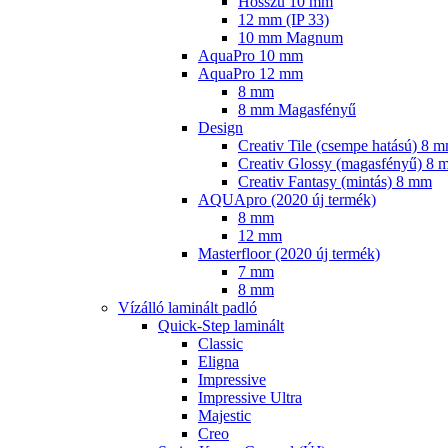
Hosszú 10 mm
12 mm (IP 33)
10 mm Magnum
AquaPro 10 mm
AquaPro 12 mm
8 mm
8 mm Magasfényű
Design
Creativ Tile (csempe hatású) 8 
Creativ Glossy (magasfényű) 8 
Creativ Fantasy (mintás) 8 mm
AQUApro (2020 új termék)
8 mm
12 mm
Masterfloor (2020 új termék)
7 mm
8 mm
Vízálló laminált padló
Quick-Step laminált
Classic
Eligna
Impressive
Impressive Ultra
Majestic
Creo