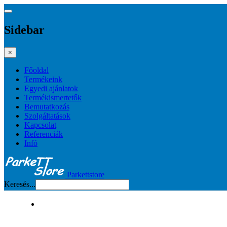
Sidebar
×
Főoldal
Termékeink
Egyedi ajánlatok
Termékismertetők
Bemutatkozás
Szolgáltatások
Kapcsolat
Referenciák
Infó
Parkettstore
Keresés...
FŐOLDAL